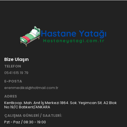
HASTANE
TİPİ
HASTA
KARYOLASI
ANKARA
HASTA
HK-70 – 3
KARYOLASI
MOTORLU
KİRALAMA
ABS
VE SATIŞ
HASTA
KARYOLASI
Bize Ulaşın
ANKARA
TELEFON
HASTA
0541 615 19 79
KARYOLASI
KİRALAMA
E-POSTA
TAK Boru
ANKARA
erenmedikal@hotmail.com.tr
Tipi Havalı
HASTA
Yatak
KARYOLASI
ADRES
Ankara
SATIŞ
Kentkoop. Mah. Anıt İş Merkezi 1864. Sok. Yeşimcan Sit. A2 Blok
Hasta
No:19/C Batıkent/ANKARA
Yatağı
ÇALIŞMA GÜNLERİ / SAATLERİ:
Pzt - Paz / 08:30 - 19:00