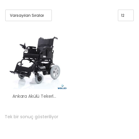
Ankara Akülü Tekerlekli Sandalye Satış Kiralama Fiyatları
Tek bir sonuç gösteriliyor
HK-60 – 2
MOTORLU
ABS