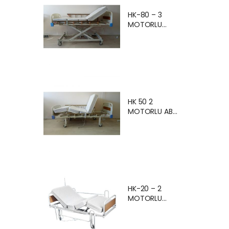
HK-80 – 3
MOTORLU
ASANSÖRLÜ
MERDİVEN
KORKULUKLU
HASTA
KARYOLASI
ANKARA HASTA
KARYOLASI
HK 50 2
KİRALAMA
MOTORLU ABS
ANKARA HASTA
BAŞLIKLI
KARTYOLASI
MERDİVEN
SATIŞ
KORKULUKLU
HASTA
KARYOLASI
Ankara Kiralık
Hasta
HK-20 – 2
Karyolası
MOTORLU
Hasta Yatağı
EKONOMİK
Ankara
HASTA
KARYOLASI