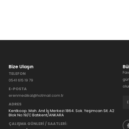
Bize Ulaşın
Bü
Fav
TELEFON
gün
0541 615 19 79
olu
E-POSTA
erenmedikal@hotmail.com.tr
ADRES
Kentkoop. Mah. Anıt İş Merkezi 1864. Sok. Yeşimcan Sit. A2
Blok No:19/C Batıkent/ANKARA
ÇALIŞMA GÜNLERİ / SAATLERİ: