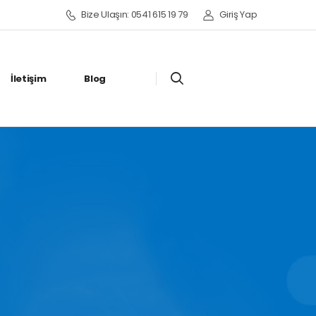
Bize Ulaşın: 0541 615 19 79
Giriş Yap
İletişim
Blog