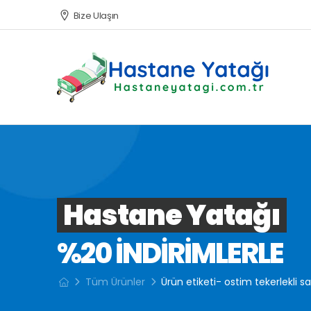
Bize Ulaşın
Hastane Yatağı
%20 INDIRIMLERLE
Tüm Ürünler
Ürün etiketi- ostim tekerlekli 