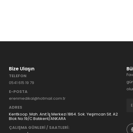
Bize Ulaşın
Bü
Fav
TELEFON
gün
0541 615 19 79
olu
E-POSTA
erenmedikal@hotmail.com.tr
ADRES
Kentkoop. Mah. Anıt İş Merkezi 1864. Sok. Yeşimcan Sit. A2
Blok No:19/C Batıkent/ANKARA
ÇALIŞMA GÜNLERİ / SAATLERİ: