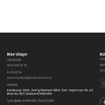
Bize Ulaşın
Bü
Fav
TELEFON
gün
0541 615 19 79
olu
E-POSTA
erenmedikal@hotmail.com.tr
ADRES
Kentkoop. Mah. Anıt İş Merkezi 1864. Sok. Yeşimcan Sit. A2
Blok No:19/C Batıkent/ANKARA
ÇALIŞMA GÜNLERİ / SAATLERİ: