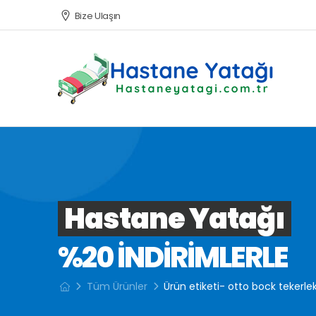
Bize Ulaşın
Hastane Yatağı
%20 INDIRIMLERLE
Tüm Ürünler
Ürün etiketi- otto bock tekerlekl