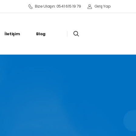
Bize Ulaşın: 0541 615 19 79
Giriş Yap
İletişim
Blog