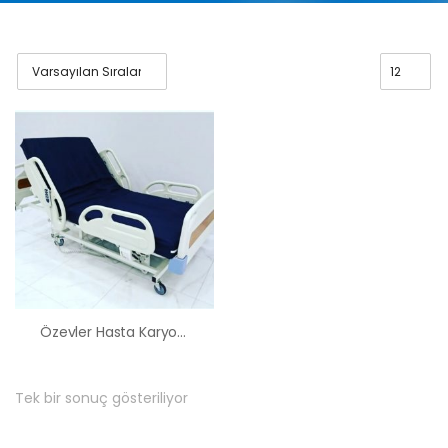
Özevler Hasta Karyolası Kiralama Satış Fiyatları
Tek bir sonuç gösteriliyor
HK-60 – 2
MOTORLU
ABS