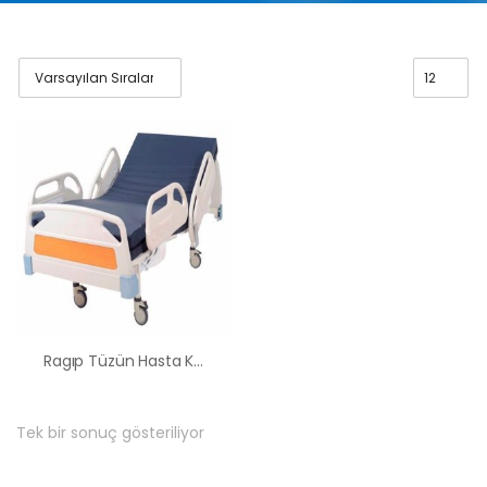
Ragıp Tüzün Hasta Karyolası Kiralama Satış Fiyatları
Tek bir sonuç gösteriliyor
HK-60 – 2
MOTORLU
ABS