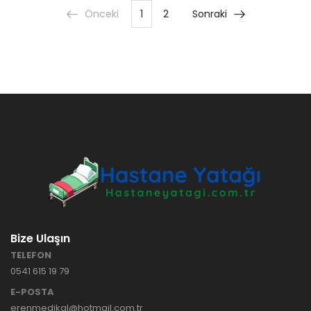
Önceki
1
2
Sonraki
Bize Ulaşın
TELEFON
0541 615 19 79
E-POSTA
erenmedikal@hotmail.com.tr