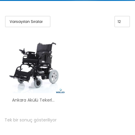
Ankara Akülü Tekerlekli Sandalye Satış Kiralama Fiyatları
Tek bir sonuç gösteriliyor
HK-60 – 2
MOTORLU
ABS