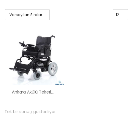
Ankara Akülü Tekerlekli Sandalye Satış Kiralama Fiyatları
Tek bir sonuç gösteriliyor
HK-60 – 2
MOTORLU
ABS