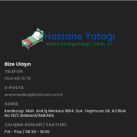
HASTANE
TİPİ
HASTA
KARYOLASI
ANKARA
HASTA
HK-70 – 3
KARYOLASI
MOTORLU
KİRALAMA
ABS
VE SATIŞ
HASTA
KARYOLASI
Bize Ulaşın
ANKARA
TELEFON
HASTA
0541 615 19 79
KARYOLASI
KİRALAMA
E-POSTA
TAK Boru
ANKARA
erenmedikal@hotmail.com.tr
Tipi Havalı
HASTA
Yatak
KARYOLASI
ADRES
Ankara
SATIŞ
Kentkoop. Mah. Anıt İş Merkezi 1864. Sok. Yeşimcan Sit. A2 Blok
Hasta
No:19/C Batıkent/ANKARA
Yatağı
ÇALIŞMA GÜNLERİ / SAATLERİ:
Pzt - Paz / 08:30 - 19:00