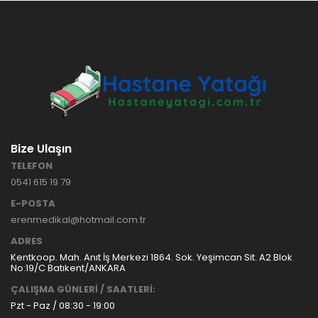
HASTANE
TİPİ
HASTA
KARYOLASI
ANKARA
HASTA
HK-70 – 3
KARYOLASI
MOTORLU
KİRALAMA
ABS
VE SATIŞ
HASTA
KARYOLASI
Bize Ulaşın
ANKARA
TELEFON
HASTA
0541 615 19 79
KARYOLASI
KİRALAMA
E-POSTA
TAK Boru
ANKARA
erenmedikal@hotmail.com.tr
Tipi Havalı
HASTA
Yatak
KARYOLASI
ADRES
Ankara
SATIŞ
Kentkoop. Mah. Anıt İş Merkezi 1864. Sok. Yeşimcan Sit. A2 Blok
Hasta
No:19/C Batıkent/ANKARA
Yatağı
ÇALIŞMA GÜNLERİ / SAATLERİ:
Pzt - Paz / 08:30 - 19:00