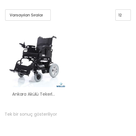
Ankara Akülü Tekerlekli Sandalye Satış Kiralama Fiyatları
Tek bir sonuç gösteriliyor
HK-60 – 2
MOTORLU
ABS