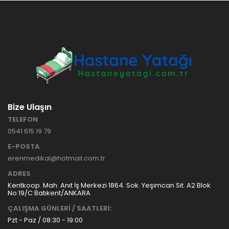
HASTANE
TİPİ
HASTA
KARYOLASI
ANKARA
HASTA
HK-70 – 3
KARYOLASI
MOTORLU
KİRALAMA
ABS
VE SATIŞ
HASTA
KARYOLASI
Bize Ulaşın
ANKARA
TELEFON
HASTA
0541 615 19 79
KARYOLASI
KİRALAMA
E-POSTA
TAK Boru
ANKARA
erenmedikal@hotmail.com.tr
Tipi Havalı
HASTA
Yatak
KARYOLASI
ADRES
Ankara
SATIŞ
Kentkoop. Mah. Anıt İş Merkezi 1864. Sok. Yeşimcan Sit. A2 Blok
Hasta
No:19/C Batıkent/ANKARA
Yatağı
ÇALIŞMA GÜNLERİ / SAATLERİ:
Pzt - Paz / 08:30 - 19:00