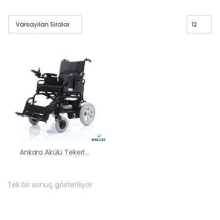
Ankara Akülü Tekerlekli Sandalye Satış Kiralama Fiyatları
Tek bir sonuç gösteriliyor
HK-60 – 2
MOTORLU
ABS