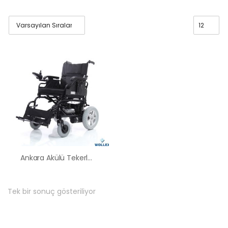
Ankara Akülü Tekerlekli Sandalye Satış Kiralama Fiyatları
Tek bir sonuç gösteriliyor
HK-60 – 2
MOTORLU
ABS