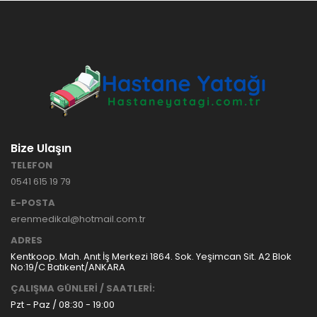
HASTANE
TİPİ
HASTA
KARYOLASI
ANKARA
HASTA
HK-70 – 3
KARYOLASI
MOTORLU
KİRALAMA
ABS
VE SATIŞ
HASTA
KARYOLASI
Bize Ulaşın
ANKARA
TELEFON
HASTA
0541 615 19 79
KARYOLASI
KİRALAMA
E-POSTA
TAK Boru
ANKARA
erenmedikal@hotmail.com.tr
Tipi Havalı
HASTA
Yatak
KARYOLASI
ADRES
Ankara
SATIŞ
Kentkoop. Mah. Anıt İş Merkezi 1864. Sok. Yeşimcan Sit. A2 Blok
Hasta
No:19/C Batıkent/ANKARA
Yatağı
ÇALIŞMA GÜNLERİ / SAATLERİ:
Pzt - Paz / 08:30 - 19:00