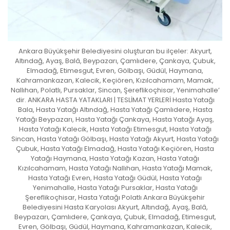
Ankara Büyükşehir Belediyesini oluşturan bu ilçeler: Akyurt,
Altındağ, Ayaş, Balâ, Beypazarı, Çamlıdere, Çankaya, Çubuk,
Elmadağ, Etimesgut, Evren, Gölbaşı, Güdül, Haymana,
Kahramankazan, Kalecik, Keçiören, Kızılcahamam, Mamak,
Nallıhan, Polatlı, Pursaklar, Sincan, Şereflikoçhisar, Yenimahalle’
dir. ANKARA HASTA YATAKLARI | TESLİMAT YERLERİ Hasta Yatağı
Bala, Hasta Yatağı Altındağ, Hasta Yatağı Çamlıdere, Hasta
Yatağı Beypazarı, Hasta Yatağı Çankaya, Hasta Yatağı Ayaş,
Hasta Yatağı Kalecik, Hasta Yatağı Etimesgut, Hasta Yatağı
Sincan, Hasta Yatağı Gölbaşı, Hasta Yatağı Akyurt, Hasta Yatağı
Çubuk, Hasta Yatağı Elmadağ, Hasta Yatağı Keçiören, Hasta
Yatağı Haymana, Hasta Yatağı Kazan, Hasta Yatağı
Kızılcahamam, Hasta Yatağı Nallıhan, Hasta Yatağı Mamak,
Hasta Yatağı Evren, Hasta Yatağı Güdül, Hasta Yatağı
Yenimahalle, Hasta Yatağı Pursaklar, Hasta Yatağı
Şereflikoçhisar, Hasta Yatağı Polatlı Ankara Büyükşehir
Belediyesini Hasta Karyolası Akyurt, Altındağ, Ayaş, Balâ,
Beypazarı, Çamlıdere, Çankaya, Çubuk, Elmadağ, Etimesgut,
Evren, Gölbaşı, Güdül, Haymana, Kahramankazan, Kalecik,