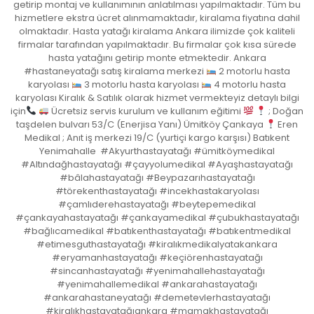
getirip montaj ve kullanımının anlatılması yapılmaktadır. Tüm bu
hizmetlere ekstra ücret alınmamaktadır, kiralama fiyatına dahil
olmaktadır. Hasta yatağı kiralama Ankara ilimizde çok kaliteli
firmalar tarafından yapılmaktadır. Bu firmalar çok kısa sürede
hasta yatağını getirip monte etmektedir. Ankara
#hastaneyatağı satış kiralama merkezi
2 motorlu hasta
karyolası
3 motorlu hasta karyolası
4 motorlu hasta
karyolası Kiralık & Satılık olarak hizmet vermekteyiz detaylı bilgi
için
Ücretsiz servis kurulum ve kullanım eğitimi
; Doğan
taşdelen bulvarı 53/C (Enerjisa Yanı) Ümitköy Çankaya
Eren
Medikal ; Anıt iş merkezi 19/C (yurtiçi kargo karşısı) Batıkent
Yenimahalle #Akyurthastayatağı #ümitköymedikal
#Altındağhastayatağı #çayyolumedikal #Ayaşhastayatağı
#bâlahastayatağı #Beypazarıhastayatağı
#törekenthastayatağı #incekhastakaryolası
#çamlıderehastayatağı #beytepemedikal
#çankayahastayatağı #çankayamedikal #çubukhastayatağı
#bağlıcamedikal #batıkenthastayatağı #batıkentmedikal
#etimesguthastayatağı #kiralıkmedikalyatakankara
#eryamanhastayatağı #keçiörenhastayatağı
#sincanhastayatağı #yenimahallehastayatağı
#yenimahallemedikal #ankarahastayatağı
#ankarahastaneyatağı #demetevlerhastayatağı
#kiralıkhastayatağıankara #mamakhastayatağı