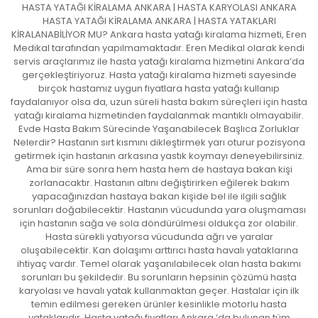
HASTA YATAĞI KİRALAMA ANKARA | HASTA KARYOLASI ANKARA
HASTA YATAĞI KİRALAMA ANKARA | HASTA YATAKLARI
KİRALANABİLİYOR MU? Ankara hasta yatağı kiralama hizmeti, Eren
Medikal tarafından yapılmamaktadır. Eren Medikal olarak kendi
servis araçlarımız ile hasta yatağı kiralama hizmetini Ankara’da
gerçekleştiriyoruz. Hasta yatağı kiralama hizmeti sayesinde
birçok hastamız uygun fiyatlara hasta yatağı kullanıp
faydalanıyor olsa da, uzun süreli hasta bakım süreçleri için hasta
yatağı kiralama hizmetinden faydalanmak mantıklı olmayabilir.
Evde Hasta Bakım Sürecinde Yaşanabilecek Başlıca Zorluklar
Nelerdir? Hastanın sırt kısmını dikleştirmek yarı oturur pozisyona
getirmek için hastanın arkasına yastık koymayı deneyebilirsiniz.
Ama bir süre sonra hem hasta hem de hastaya bakan kişi
zorlanacaktır. Hastanın altını değiştirirken eğilerek bakım
yapacağınızdan hastaya bakan kişide bel ile ilgili sağlık
sorunları doğabilecektir. Hastanın vücudunda yara oluşmaması
için hastanın sağa ve sola döndürülmesi oldukça zor olabilir.
Hasta sürekli yatıyorsa vücudunda ağrı ve yaralar
oluşabilecektir. Kan dolaşımı arttırıcı hasta havalı yataklarına
ihtiyaç vardır. Temel olarak yaşanılabilecek olan hasta bakımı
sorunları bu şekildedir. Bu sorunların hepsinin çözümü hasta
karyolası ve havalı yatak kullanmaktan geçer. Hastalar için ilk
temin edilmesi gereken ürünler kesinlikle motorlu hasta
yataklarıdır. Hasta yatağı fiyatları Ankara ‘da bulunan tüm