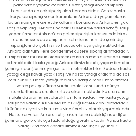
pazarlama yapmaktadırlar. Hasta yatağı Ankara sipariş
konusunda en çok sipariş alan illerden biridir. Gerek hasta
karyolası siparişi veren kurumların Ankara’da yoğun olarak
bulunması gerekse evde kullanım konusunda Ankara en çok
satışın yapıldığı iller arasındadır. Bu sebeple hasta yatağı satışı
yapan firmalar Ankara’dan gelen siparişler konusunda biraz
daha hassas davranıp hem şehir içine hem de şehir dışı
siparişlerinde çok hızlı ve hassas olmaya çalışmaktadırlar.
Ankara’dan tüm illere gönderilmek üzere sipariş alınmaktadır.
Bu siparişler mümkün olabilecek en kısa zaman diliminde teslim
edilmektedir. Hasta yatağı Ankara ilimizde satış yapan firmalar
şehir içi siparişlerini aynı gün teslim etmektedirler. Sadece hasta
yatağı değil havalı yatak satışı ve hasta yatağı kiralama da söz
konusundur. Hasta yatağı imalat ve satışı olmak üzere hizmet
veren pek çok firma vardır. İmalat konusunda dünya
standartlarında ürünler ortaya çıkarılmaktadır. Bu ürünlerin
imalatında ürünler set olarak hazırlanmaktadır ve hasta yatağı
satışında yatak alezi ve serum askılığı ücrete dahil olmaktadır.
Ürünün nakliyesi ve kurulumu yine ücretsiz olarak yapılmaktadır.
Hasta karyolası Ankara satış rakamlarına bakıldığında diğer
şehirlere göre oldukça fazla olduğu görülmektedir. Ayrıca hasta
yatağı kiralama Ankara ilimizde oldukça uygundur.