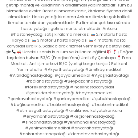
getirip montaj ve kullanımının anlatılması yapılmaktadır. Tüm bu
hizmetlere ekstra ücret alınmamaktadır, kiralama fiyatına dahil
olmaktadır. Hasta yatağı kiralama Ankara ilimizde çok kaliteli
firmalar tarafından yapılmaktadır. Bu firmalar çok kısa sürede
hasta yatağını getirip monte etmektedir. Ankara
#hastaneyatağı satış kiralama merkezi
2 motorlu hasta
karyolası
3 motorlu hasta karyolası
4 motorlu hasta
karyolası Kiralık & Satılık olarak hizmet vermekteyiz detaylı bilgi
için
Ücretsiz servis kurulum ve kullanım eğitimi
; Doğan
taşdelen bulvarı 53/C (Enerjisa Yanı) Ümitköy Çankaya
Eren
Medikal ; Anıt iş merkezi 19/C (yurtiçi kargo karşısı) Batıkent
Yenimahalle #Akyurthastayatağı #ümitköymedikal
#Altındağhastayatağı #çayyolumedikal #Ayaşhastayatağı
#bâlahastayatağı #Beypazarıhastayatağı
#törekenthastayatağı #incekhastakaryolası
#çamlıderehastayatağı #beytepemedikal
#çankayahastayatağı #çankayamedikal #çubukhastayatağı
#bağlıcamedikal #batıkenthastayatağı #batıkentmedikal
#etimesguthastayatağı #kiralıkmedikalyatakankara
#eryamanhastayatağı #keçiörenhastayatağı
#sincanhastayatağı #yenimahallehastayatağı
#yenimahallemedikal #ankarahastayatağı
#ankarahastaneyatağı #demetevlerhastayatağı