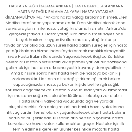
HASTA YATAĞI KİRALAMA ANKARA | HASTA KARYOLASI ANKARA
HASTA YATAĞI KİRALAMA ANKARA | HASTA YATAKLARI
KİRALANABİLİYOR MU? Ankara hasta yatağı kiralama hizmeti, Eren
Medikal tarafından yapılmamaktadır. Eren Medikal olarak kendi
servis araçlarımız ile hasta yatağı kiralama hizmetini Ankara’da
gerçekleştiriyoruz. Hasta yatağı kiralama hizmeti sayesinde
birçok hastamız uygun fiyatlara hasta yatağı kullanıp
faydalanıyor olsa da, uzun süreli hasta bakım süreçleri için hasta
yatağı kiralama hizmetinden faydalanmak mantıklı olmayabilir.
Evde Hasta Bakım Sürecinde Yaşanabilecek Başlıca Zorluklar
Nelerdir? Hastanın sırt kısmını dikleştirmek yarı oturur pozisyona
getirmek için hastanın arkasına yastık koymayı deneyebilirsiniz.
Ama bir süre sonra hem hasta hem de hastaya bakan kişi
zorlanacaktır. Hastanın altını değiştirirken eğilerek bakım
yapacağınızdan hastaya bakan kişide bel ile ilgili sağlık
sorunları doğabilecektir. Hastanın vücudunda yara oluşmaması
için hastanın sağa ve sola döndürülmesi oldukça zor olabilir.
Hasta sürekli yatıyorsa vücudunda ağrı ve yaralar
oluşabilecektir. Kan dolaşımı arttırıcı hasta havalı yataklarına
ihtiyaç vardır. Temel olarak yaşanılabilecek olan hasta bakımı
sorunları bu şekildedir. Bu sorunların hepsinin çözümü hasta
karyolası ve havalı yatak kullanmaktan geçer. Hastalar için ilk
temin edilmesi gereken ürünler kesinlikle motorlu hasta