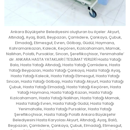
Ankara Büyükşehir Belediyesini oluşturan bu ilçeler: Akyurt,
Altındağ, Ayaş, Balâ, Beypazarı, Çamlıdere, Çankaya, Çubuk,
Elmadağ, Etimesgut, Evren, Gölbaşı, Güdül, Haymana,
Kahramankazan, Kalecik, Keçiören, Kızılcahamam, Mamak,
Nallıhan, Polatlı, Pursaklar, Sincan, Şereflikoçhisar, Yenimahalle’
dir. ANKARA HASTA YATAKLARI | TESLİMAT YERLERİ Hasta Yatağı
Bala, Hasta Yatağı Altındağ, Hasta Yatağı Çamlıdere, Hasta
Yatağı Beypazarı, Hasta Yatağı Çankaya, Hasta Yatağı Ayaş,
Hasta Yatağı Kalecik, Hasta Yatağı Etimesgut, Hasta Yatağı
Sincan, Hasta Yatağı Gölbaşı, Hasta Yatağı Akyurt, Hasta Yatağı
Çubuk, Hasta Yatağı Elmadağ, Hasta Yatağı Keçiören, Hasta
Yatağı Haymana, Hasta Yatağı Kazan, Hasta Yatağı
Kızılcahamam, Hasta Yatağı Nallıhan, Hasta Yatağı Mamak,
Hasta Yatağı Evren, Hasta Yatağı Güdül, Hasta Yatağı
Yenimahalle, Hasta Yatağı Pursaklar, Hasta Yatağı
Şereflikoçhisar, Hasta Yatağı Polatlı Ankara Büyükşehir
Belediyesini Hasta Karyolası Akyurt, Altındağ, Ayaş, Balâ,
Beypazarı, Çamlıdere, Çankaya, Çubuk, Elmadağ, Etimesgut,