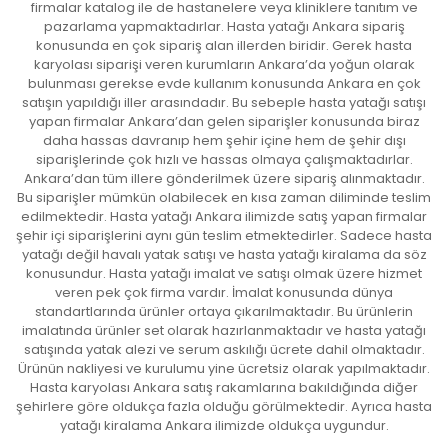
firmalar katalog ile de hastanelere veya kliniklere tanıtım ve
pazarlama yapmaktadırlar. Hasta yatağı Ankara sipariş
konusunda en çok sipariş alan illerden biridir. Gerek hasta
karyolası siparişi veren kurumların Ankara’da yoğun olarak
bulunması gerekse evde kullanım konusunda Ankara en çok
satışın yapıldığı iller arasındadır. Bu sebeple hasta yatağı satışı
yapan firmalar Ankara’dan gelen siparişler konusunda biraz
daha hassas davranıp hem şehir içine hem de şehir dışı
siparişlerinde çok hızlı ve hassas olmaya çalışmaktadırlar.
Ankara’dan tüm illere gönderilmek üzere sipariş alınmaktadır.
Bu siparişler mümkün olabilecek en kısa zaman diliminde teslim
edilmektedir. Hasta yatağı Ankara ilimizde satış yapan firmalar
şehir içi siparişlerini aynı gün teslim etmektedirler. Sadece hasta
yatağı değil havalı yatak satışı ve hasta yatağı kiralama da söz
konusundur. Hasta yatağı imalat ve satışı olmak üzere hizmet
veren pek çok firma vardır. İmalat konusunda dünya
standartlarında ürünler ortaya çıkarılmaktadır. Bu ürünlerin
imalatında ürünler set olarak hazırlanmaktadır ve hasta yatağı
satışında yatak alezi ve serum askılığı ücrete dahil olmaktadır.
Ürünün nakliyesi ve kurulumu yine ücretsiz olarak yapılmaktadır.
Hasta karyolası Ankara satış rakamlarına bakıldığında diğer
şehirlere göre oldukça fazla olduğu görülmektedir. Ayrıca hasta
yatağı kiralama Ankara ilimizde oldukça uygundur.