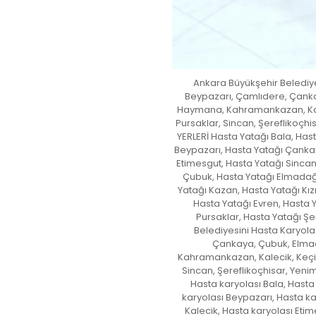
Ankara Büyükşehir Belediyes
Beypazarı, Çamlıdere, Çanka
Haymana, Kahramankazan, Kalec
Pursaklar, Sincan, Şereflikoçh
YERLERİ Hasta Yatağı Bala, Has
Beypazarı, Hasta Yatağı Çankay
Etimesgut, Hasta Yatağı Sincan
Çubuk, Hasta Yatağı Elmadağ
Yatağı Kazan, Hasta Yatağı Kı
Hasta Yatağı Evren, Hasta 
Pursaklar, Hasta Yatağı Şe
Belediyesini Hasta Karyolas
Çankaya, Çubuk, Elmad
Kahramankazan, Kalecik, Keçiö
Sincan, Şereflikoçhisar, Yeni
Hasta karyolası Bala, Hasta
karyolası Beypazarı, Hasta ka
Kalecik, Hasta karyolası Etim