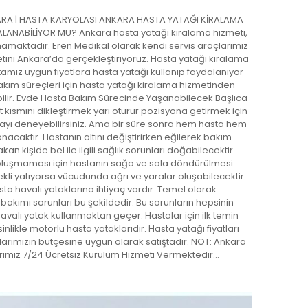
RA | HASTA KARYOLASI ANKARA HASTA YATAĞI KİRALAMA
LANABİLİYOR MU? Ankara hasta yatağı kiralama hizmeti,
amaktadır. Eren Medikal olarak kendi servis araçlarımız
etini Ankara’da gerçekleştiriyoruz. Hasta yatağı kiralama
amız uygun fiyatlara hasta yatağı kullanıp faydalanıyor
bakım süreçleri için hasta yatağı kiralama hizmetinden
lir. Evde Hasta Bakım Sürecinde Yaşanabilecek Başlıca
rt kısmını dikleştirmek yarı oturur pozisyona getirmek için
ayı deneyebilirsiniz. Ama bir süre sonra hem hasta hem
nacaktır. Hastanın altını değiştirirken eğilerek bakım
 kişide bel ile ilgili sağlık sorunları doğabilecektir.
luşmaması için hastanın sağa ve sola döndürülmesi
ekli yatıyorsa vücudunda ağrı ve yaralar oluşabilecektir.
asta havalı yataklarına ihtiyaç vardır. Temel olarak
bakımı sorunları bu şekildedir. Bu sorunların hepsinin
valı yatak kullanmaktan geçer. Hastalar için ilk temin
nlikle motorlu hasta yataklarıdır. Hasta yatağı fiyatları
arımızın bütçesine uygun olarak satıştadır. NOT: Ankara
erimiz 7/24 Ücretsiz Kurulum Hizmeti Vermektedir…