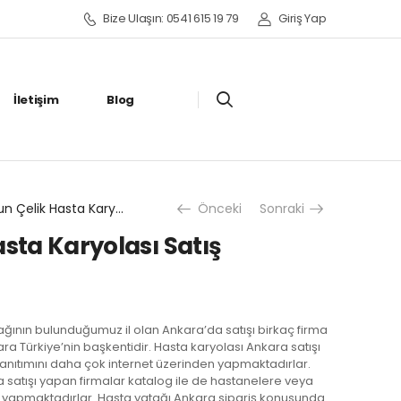
Bize Ulaşın: 0541 615 19 79
Giriş Yap
İletişim
Blog
Feridun Çelik Hasta Karyolası Satış Kiralama Fiyatı
Önceki
Sonraki
asta Karyolası Satış
tağının bulunduğumuz il olan Ankara’da satışı birkaç firma
ra Türkiye’nin başkentidir. Hasta karyolası Ankara satışı
tanıtımını daha çok internet üzerinden yapmaktadırlar.
 satışı yapan firmalar katalog ile de hastanelere veya
a yapmaktadırlar. Hasta yatağı Ankara sipariş konusunda