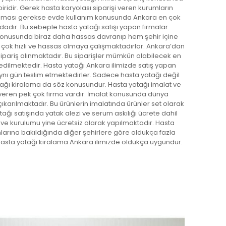
biridir. Gerek hasta karyolası siparişi veren kurumların
nması gerekse evde kullanım konusunda Ankara en çok
sındadır. Bu sebeple hasta yatağı satışı yapan firmalar
konusunda biraz daha hassas davranıp hem şehir içine
e çok hızlı ve hassas olmaya çalışmaktadırlar. Ankara’dan
ipariş alınmaktadır. Bu siparişler mümkün olabilecek en
edilmektedir. Hasta yatağı Ankara ilimizde satış yapan
i aynı gün teslim etmektedirler. Sadece hasta yatağı değil
atağı kiralama da söz konusundur. Hasta yatağı imalat ve
 veren pek çok firma vardır. İmalat konusunda dünya
ıkarılmaktadır. Bu ürünlerin imalatında ürünler set olarak
ağı satışında yatak alezi ve serum askılığı ücrete dahil
 ve kurulumu yine ücretsiz olarak yapılmaktadır. Hasta
larına bakıldığında diğer şehirlere göre oldukça fazla
hasta yatağı kiralama Ankara ilimizde oldukça uygundur.