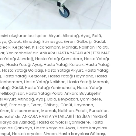
ini oluşturan bu ilçeler: Akyurt, Altındağ, Ayaş, Balâ,
ya, Çubuk, Elmadağ, Etimesgut, Evren, Gölbaşı, Güdül,
ik, Keçiören, Kızılcahamam, Mamak, Nallıhan, Polatlı,
isar, Yenimahalle’ dir. ANKARA HASTA YATAKLARI | TESLİMAT
ta Yatağı Altındağ, Hasta Yatağı Çamlıdere, Hasta Yatağı
a, Hasta Yatağı Ayaş, Hasta Yatağı Kalecik, Hasta Yatağı
, Hasta Yatağı Gölbaşı, Hasta Yatağı Akyurt, Hasta Yatağı
, Hasta Yatağı Keçiören, Hasta Yatağı Haymana, Hasta
zılcahamam, Hasta Yatağı Nallıhan, Hasta Yatağı Mamak,
Yatağı Güdül, Hasta Yatağı Yenimahalle, Hasta Yatağı
reflikoçhisar, Hasta Yatağı Polatlı Ankara Büyükşehir
ı Akyurt, Altındağ, Ayaş, Balâ, Beypazarı, Çamlıdere,
ağ, Etimesgut, Evren, Gölbaşı, Güdül, Haymana,
ren, Kızılcahamam, Mamak, Nallıhan, Polatlı, Pursaklar,
mahalle’ dir. ANKARA HASTA YATAKLARI | TESLİMAT YERLERİ
 karyolası Altındağ, Hasta karyolası Çamlıdere, Hasta
ryolası Çankaya, Hasta karyolası Ayaş, Hasta karyolası
esgut, Hasta karyolası Sincan, Hasta karyolası Gölbaşı,