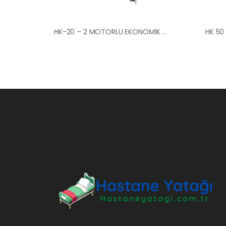
HK-20 – 2 MOTORLU EKONOMİK HASTA KARYOLASI ANKARA