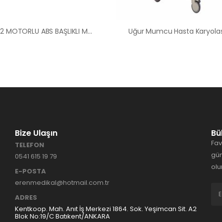
HK 50 2 MOTORLU ABS BAŞLIKLI MERDİVEN KORKULUKLU HASTA KARYOLASI Ankara Kiralık Hasta Karyolası Hasta Yatağı Ankara
Bize Ulaşın
Bü
Fav
TELEFON
gün
0541 615 19 79
olu
E-POSTA
erenmedikal@hotmail.com.tr
ADRES
Kentkoop. Mah. Anıt İş Merkezi 1864. Sok. Yeşimcan Sit. A2
Blok No:19/C Batıkent/ANKARA