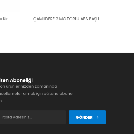
Uğur Mumcu Hasta Karyolası Kiralama Satış Fiyatları
ÇAMLIDERE 2 MOTORLU ABS BAŞLI HASTA YATAĞI
lten Aboneliği
ori ürünlerinizden zamanında
cellemeler almak için bültene abone
n.
GÖNDER