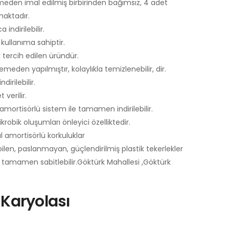
den imal edilmiş birbirinden bağımsız, 4 adet
maktadır.
indirilebilir.
kullanıma sahiptir.
 tercih edilen üründür.
eden yapılmıştır, kolaylıkla temizlenebilir, dir.
dirilebilir.
verilir.
mortisörlü sistem ile tamamen indirilebilir.
robik oluşumları önleyici özelliktedir.
amortisörlü korkuluklar
len, paslanmayan, güçlendirilmiş plastik tekerlekler
la tamamen sabitlebilir.Göktürk Mahallesi ,Göktürk
Karyolası