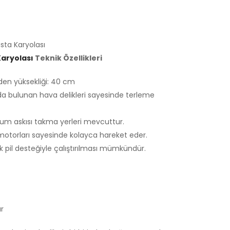
sta Karyolası
Karyolası
Teknik Özellikleri
den yüksekliği: 40 cm
a bulunan hava delikleri sayesinde terleme
rum askısı takma yerleri mevcuttur.
k motorları sayesinde kolayca hareket eder.
luk pil desteğiyle çalıştırılması mümkündür.
ar