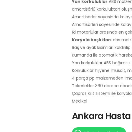
Yan korkuluklar
ABS malzeme
amortisörlü korkuluktan oluş
Amortisörler sayesinde kolayca 
Amortisörleri sayesinde kolay 
İki motorlular arasında en çok
Karyola başlıkları
abs malzem
Baş ve ayak kısımları kaldırılıp in
Kumanda ile otomatik hareket 
Yan korkuluklar ABS bağımsız a
Korkuluklar hijyene müsait, mik
4 parça pp malzemeden imal 
Tekerlekler 360 derece dönebi
Çapraz kilit sistemi ile karyo
Medikal
Ankara Hasta 