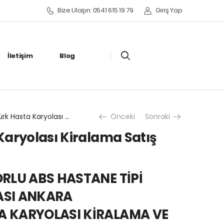
Bize Ulaşın: 0541 615 19 79
Giriş Yap
İletişim
Blog
Göktürk Hasta Karyolası Kiralama Satış Fiyatları
Önceki
Sonraki
Karyolası Kiralama Satış
RLU ABS HASTANE TİPİ
ASI ANKARA
 KARYOLASI KİRALAMA VE