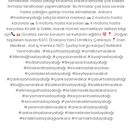
olmaktadır. Hasta yatağı kiralama Ankara ilimizde çok kaliteli
firmalar tarafından yapılmaktadır. Bu firmalar çok kısa sürede
hasta yatağını getirip monte etmektedir. Ankara
#hastaneyatağı satış kiralama merkezi
2 motorlu hasta
karyolası
3 motorlu hasta karyolası
4 motorlu hasta
karyolası Kiralık & Satılık olarak hizmet vermekteyiz detaylı bilgi
için
Ücretsiz servis kurulum ve kullanım eğitimi
; Doğan
taşdelen bulvarı 53/C (Enerjisa Yanı) Ümitköy Çankaya
Eren
Medikal ; Anıt iş merkezi 19/C (yurtiçi kargo karşısı) Batıkent
Yenimahalle #Akyurthastayatağı #ümitköymedikal
#Altındağhastayatağı #çayyolumedikal #Ayaşhastayatağı
#bâlahastayatağı #Beypazarıhastayatağı
#törekenthastayatağı #incekhastakaryolası
#çamlıderehastayatağı #beytepemedikal
#çankayahastayatağı #çankayamedikal #çubukhastayatağı
#bağlıcamedikal #batıkenthastayatağı #batıkentmedikal
#etimesguthastayatağı #kiralıkmedikalyatakankara
#eryamanhastayatağı #keçiörenhastayatağı
#sincanhastayatağı #yenimahallehastayatağı
#yenimahallemedikal #ankarahastayatağı
#ankarahastaneyatağı #demetevlerhastayatağı
#kiralıkhastayatağıankara #mamakhastayatağı