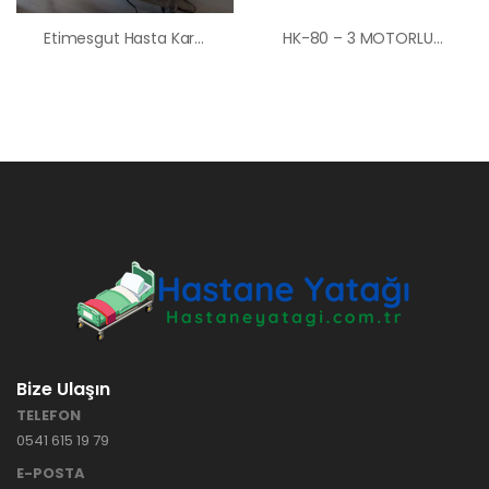
Etimesgut Hasta Karyolası Yatağı Kiralama Satış Fiyatları
HK-80 – 3 MOTORLU ASANSÖRLÜ MERDİVEN KORKULUKLU HASTA KARYOLASI ANKARA HASTA KARYOLASI KİRALAMA ANKARA HASTA KARTYOLASI SATIŞ
Bize Ulaşın
TELEFON
0541 615 19 79
E-POSTA