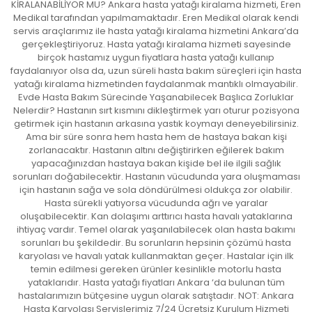
KİRALANABİLİYOR MU? Ankara hasta yatağı kiralama hizmeti, Eren
Medikal tarafından yapılmamaktadır. Eren Medikal olarak kendi
servis araçlarımız ile hasta yatağı kiralama hizmetini Ankara’da
gerçekleştiriyoruz. Hasta yatağı kiralama hizmeti sayesinde
birçok hastamız uygun fiyatlara hasta yatağı kullanıp
faydalanıyor olsa da, uzun süreli hasta bakım süreçleri için hasta
yatağı kiralama hizmetinden faydalanmak mantıklı olmayabilir.
Evde Hasta Bakım Sürecinde Yaşanabilecek Başlıca Zorluklar
Nelerdir? Hastanın sırt kısmını dikleştirmek yarı oturur pozisyona
getirmek için hastanın arkasına yastık koymayı deneyebilirsiniz.
Ama bir süre sonra hem hasta hem de hastaya bakan kişi
zorlanacaktır. Hastanın altını değiştirirken eğilerek bakım
yapacağınızdan hastaya bakan kişide bel ile ilgili sağlık
sorunları doğabilecektir. Hastanın vücudunda yara oluşmaması
için hastanın sağa ve sola döndürülmesi oldukça zor olabilir.
Hasta sürekli yatıyorsa vücudunda ağrı ve yaralar
oluşabilecektir. Kan dolaşımı arttırıcı hasta havalı yataklarına
ihtiyaç vardır. Temel olarak yaşanılabilecek olan hasta bakımı
sorunları bu şekildedir. Bu sorunların hepsinin çözümü hasta
karyolası ve havalı yatak kullanmaktan geçer. Hastalar için ilk
temin edilmesi gereken ürünler kesinlikle motorlu hasta
yataklarıdır. Hasta yatağı fiyatları Ankara ‘da bulunan tüm
hastalarımızın bütçesine uygun olarak satıştadır. NOT: Ankara
Hasta Karyolası Servislerimiz 7/24 Ücretsiz Kurulum Hizmeti