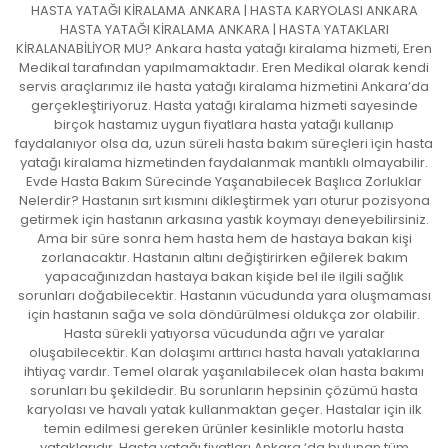
HASTA YATAĞI KİRALAMA ANKARA | HASTA KARYOLASI ANKARA
HASTA YATAĞI KİRALAMA ANKARA | HASTA YATAKLARI
KİRALANABİLİYOR MU? Ankara hasta yatağı kiralama hizmeti, Eren
Medikal tarafından yapılmamaktadır. Eren Medikal olarak kendi
servis araçlarımız ile hasta yatağı kiralama hizmetini Ankara’da
gerçekleştiriyoruz. Hasta yatağı kiralama hizmeti sayesinde
birçok hastamız uygun fiyatlara hasta yatağı kullanıp
faydalanıyor olsa da, uzun süreli hasta bakım süreçleri için hasta
yatağı kiralama hizmetinden faydalanmak mantıklı olmayabilir.
Evde Hasta Bakım Sürecinde Yaşanabilecek Başlıca Zorluklar
Nelerdir? Hastanın sırt kısmını dikleştirmek yarı oturur pozisyona
getirmek için hastanın arkasına yastık koymayı deneyebilirsiniz.
Ama bir süre sonra hem hasta hem de hastaya bakan kişi
zorlanacaktır. Hastanın altını değiştirirken eğilerek bakım
yapacağınızdan hastaya bakan kişide bel ile ilgili sağlık
sorunları doğabilecektir. Hastanın vücudunda yara oluşmaması
için hastanın sağa ve sola döndürülmesi oldukça zor olabilir.
Hasta sürekli yatıyorsa vücudunda ağrı ve yaralar
oluşabilecektir. Kan dolaşımı arttırıcı hasta havalı yataklarına
ihtiyaç vardır. Temel olarak yaşanılabilecek olan hasta bakımı
sorunları bu şekildedir. Bu sorunların hepsinin çözümü hasta
karyolası ve havalı yatak kullanmaktan geçer. Hastalar için ilk
temin edilmesi gereken ürünler kesinlikle motorlu hasta
yataklarıdır. Hasta yatağı fiyatları Ankara ‘da bulunan tüm