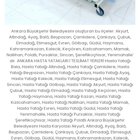
Ankara Büyükşehir Belediyesini oluşturan bu ilçeler: Akyurt,
Altındağ, Ayaş, Balâ, Beypazarı, Çamlıdere, Çankaya, Çubuk,
Elmadağ, Etimesgut, Evren, Gölbaşı, Güdül, Haymana,
Kahramankazan, Kalecik, Keçiören, Kızılcahamam, Mamak,
Nallıhan, Polatlı, Pursaklar, Sincan, Şereflikoçhisar, Yenimahalle’
dir. ANKARA HASTA YATAKLARI | TESLİMAT YERLERİ Hasta Yatağı
Bala, Hasta Yatağı Altındağ, Hasta Yatağı Çamlıdere, Hasta
Yatağı Beypazarı, Hasta Yatağı Çankaya, Hasta Yatağı Ayaş,
Hasta Yatağı Kalecik, Hasta Yatağı Etimesgut, Hasta Yatağı
Sincan, Hasta Yatağı Gölbaşı, Hasta Yatağı Akyurt, Hasta Yatağı
Çubuk, Hasta Yatağı Elmadağ, Hasta Yatağı Keçiören, Hasta
Yatağı Haymana, Hasta Yatağı Kazan, Hasta Yatağı
Kızılcahamam, Hasta Yatağı Nallıhan, Hasta Yatağı Mamak,
Hasta Yatağı Evren, Hasta Yatağı Güdül, Hasta Yatağı
Yenimahalle, Hasta Yatağı Pursaklar, Hasta Yatağı
Şereflikoçhisar, Hasta Yatağı Polatlı Ankara Büyükşehir
Belediyesini Hasta Karyolası Akyurt, Altındağ, Ayaş, Balâ,
Beypazarı, Çamlıdere, Çankaya, Çubuk, Elmadağ, Etimesgut,
Evren, Gölbaşı, Güdül, Haymana, Kahramankazan, Kalecik,