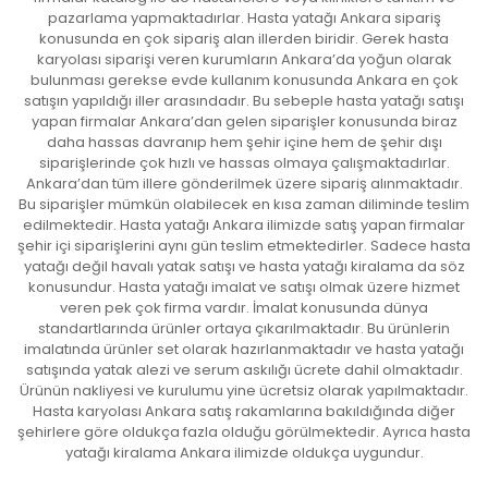
pazarlama yapmaktadırlar. Hasta yatağı Ankara sipariş
konusunda en çok sipariş alan illerden biridir. Gerek hasta
karyolası siparişi veren kurumların Ankara’da yoğun olarak
bulunması gerekse evde kullanım konusunda Ankara en çok
satışın yapıldığı iller arasındadır. Bu sebeple hasta yatağı satışı
yapan firmalar Ankara’dan gelen siparişler konusunda biraz
daha hassas davranıp hem şehir içine hem de şehir dışı
siparişlerinde çok hızlı ve hassas olmaya çalışmaktadırlar.
Ankara’dan tüm illere gönderilmek üzere sipariş alınmaktadır.
Bu siparişler mümkün olabilecek en kısa zaman diliminde teslim
edilmektedir. Hasta yatağı Ankara ilimizde satış yapan firmalar
şehir içi siparişlerini aynı gün teslim etmektedirler. Sadece hasta
yatağı değil havalı yatak satışı ve hasta yatağı kiralama da söz
konusundur. Hasta yatağı imalat ve satışı olmak üzere hizmet
veren pek çok firma vardır. İmalat konusunda dünya
standartlarında ürünler ortaya çıkarılmaktadır. Bu ürünlerin
imalatında ürünler set olarak hazırlanmaktadır ve hasta yatağı
satışında yatak alezi ve serum askılığı ücrete dahil olmaktadır.
Ürünün nakliyesi ve kurulumu yine ücretsiz olarak yapılmaktadır.
Hasta karyolası Ankara satış rakamlarına bakıldığında diğer
şehirlere göre oldukça fazla olduğu görülmektedir. Ayrıca hasta
yatağı kiralama Ankara ilimizde oldukça uygundur.