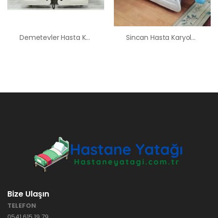
Demetevler Hasta Karyolası Kiralama Satış Fiyatları
Sincan Hasta Karyolası Hasta Yatağı Kiralama Fiyatları
Bize Ulaşın
TELEFON
0541 615 19 79