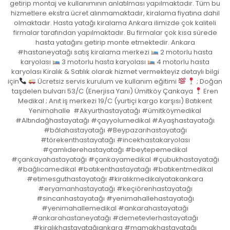
getirip montaj ve kullanımının anlatılması yapılmaktadır. Tüm bu
hizmetlere ekstra ücret alınmamaktadır, kiralama fiyatına dahil
olmaktadır. Hasta yatağı kiralama Ankara ilimizde çok kaliteli
firmalar tarafından yapılmaktadır. Bu firmalar çok kısa sürede
hasta yatağını getirip monte etmektedir. Ankara
#hastaneyatağı satış kiralama merkezi
2 motorlu hasta
karyolası
3 motorlu hasta karyolası
4 motorlu hasta
karyolası Kiralık & Satılık olarak hizmet vermekteyiz detaylı bilgi
için
Ücretsiz servis kurulum ve kullanım eğitimi
; Doğan
taşdelen bulvarı 53/C (Enerjisa Yanı) Ümitköy Çankaya
Eren
Medikal ; Anıt iş merkezi 19/C (yurtiçi kargo karşısı) Batıkent
Yenimahalle #Akyurthastayatağı #ümitköymedikal
#Altındağhastayatağı #çayyolumedikal #Ayaşhastayatağı
#bâlahastayatağı #Beypazarıhastayatağı
#törekenthastayatağı #incekhastakaryolası
#çamlıderehastayatağı #beytepemedikal
#çankayahastayatağı #çankayamedikal #çubukhastayatağı
#bağlıcamedikal #batıkenthastayatağı #batıkentmedikal
#etimesguthastayatağı #kiralıkmedikalyatakankara
#eryamanhastayatağı #keçiörenhastayatağı
#sincanhastayatağı #yenimahallehastayatağı
#yenimahallemedikal #ankarahastayatağı
#ankarahastaneyatağı #demetevlerhastayatağı
#kiralıkhastayatağıankara #mamakhastayatağı