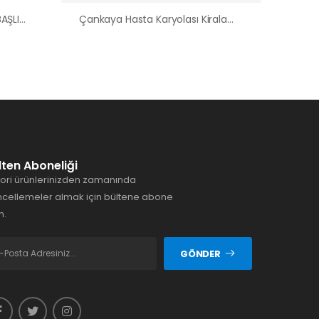
BEYPAZARI 2 MOTORLU ABS BAŞLIKLI HASTA YATAĞI
Çankaya Hasta Karyolası Kiralama Satış Fiyatları
lten Aboneliği
ori ürünlerinizden zamanında
cellemeler almak için bültene abone
n.
GÖNDER