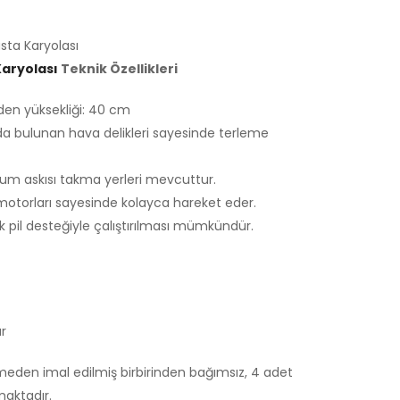
sta Karyolası
Karyolası
Teknik Özellikleri
den yüksekliği: 40 cm
a bulunan hava delikleri sayesinde terleme
rum askısı takma yerleri mevcuttur.
k motorları sayesinde kolayca hareket eder.
luk pil desteğiyle çalıştırılması mümkündür.
ar
den imal edilmiş birbirinden bağımsız, 4 adet
maktadır.