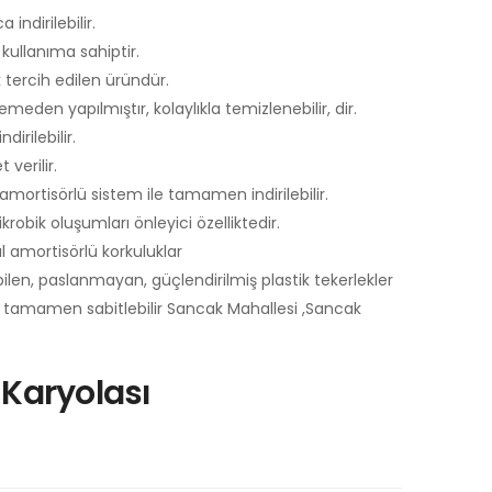
indirilebilir.
kullanıma sahiptir.
 tercih edilen üründür.
eden yapılmıştır, kolaylıkla temizlenebilir, dir.
dirilebilir.
verilir.
mortisörlü sistem ile tamamen indirilebilir.
robik oluşumları önleyici özelliktedir.
amortisörlü korkuluklar
len, paslanmayan, güçlendirilmiş plastik tekerlekler
ola tamamen sabitlebilir Sancak Mahallesi ,Sancak
Karyolası