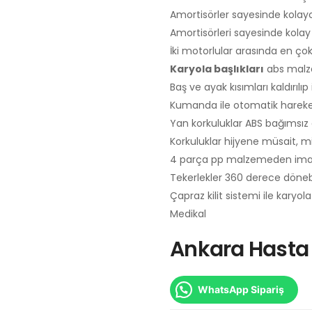
Amortisörler sayesinde kolayca 
Amortisörleri sayesinde kolay 
İki motorlular arasında en çok
Karyola başlıkları
abs malzem
Baş ve ayak kısımları kaldırılıp in
Kumanda ile otomatik hareket 
Yan korkuluklar ABS bağımsız a
Korkuluklar hijyene müsait, mik
4 parça pp malzemeden imal 
Tekerlekler 360 derece dönebi
Çapraz kilit sistemi ile kary
Medikal
Ankara Hasta 
WhatsApp Sipariş