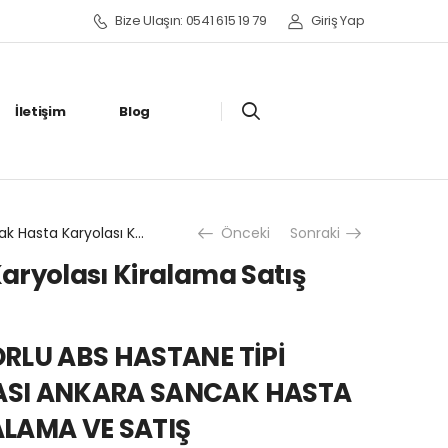
Bize Ulaşın: 0541 615 19 79
Giriş Yap
İletişim
Blog
Sancak Hasta Karyolası Kiralama Satış Fiyatları
Önceki
Sonraki
aryolası Kiralama Satış
RLU ABS HASTANE TİPİ
ASI ANKARA SANCAK HASTA
ALAMA VE SATIŞ