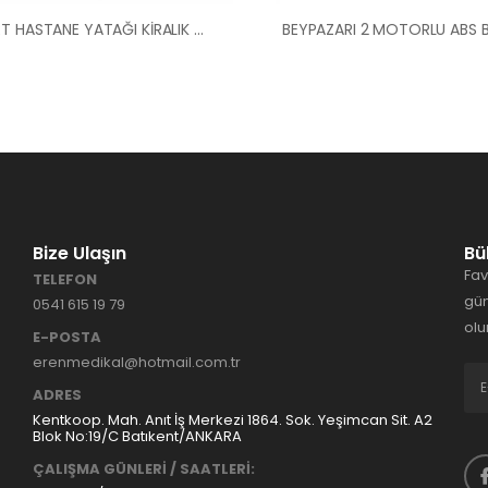
AKYURT HASTANE YATAĞI KİRALIK HASTA KARYOLA
Bize Ulaşın
Bü
Fav
TELEFON
gün
0541 615 19 79
olu
E-POSTA
erenmedikal@hotmail.com.tr
ADRES
Kentkoop. Mah. Anıt İş Merkezi 1864. Sok. Yeşimcan Sit. A2
Blok No:19/C Batıkent/ANKARA
ÇALIŞMA GÜNLERİ / SAATLERİ: