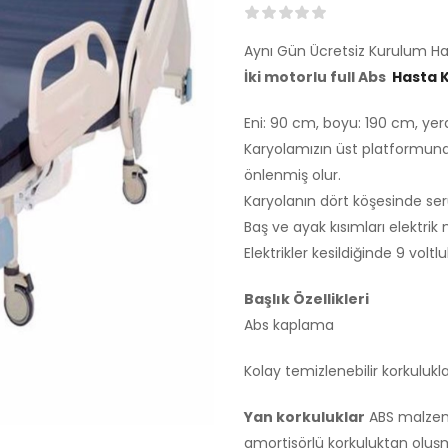
Aynı Gün Ücretsiz Kurulum Ha
İki motorlu full Abs
Hasta 
Eni: 90 cm, boyu: 190 cm, yer
Karyolamızın üst platformund
önlenmiş olur.
Karyolanın dört köşesinde se
Baş ve ayak kısımları elektri
Elektrikler kesildiğinde 9 volt
Başlık Özellikleri
Abs kaplama
Kolay temizlenebilir korkulukl
Yan korkuluklar
ABS malzeme
amortisörlü korkuluktan oluş