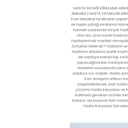
HASTA YATAĞI KİRALAMA ANKA
ANKARA | HASTA YATAKLARI KİRA
Eren Medikal tarafından yapılm
ile hasta yatağı kiralama hizm
hizmeti sayesinde birçok hast
olsa da, uzun süreli hasta 
faydalanmak mantıklı olmayabi
Zorluklar Nelerdir? Hastanın sı
hastanın arkasına yastık koym
de hastaya bakan kişi zorla
yapacağınızdan hastaya bakan
Hastanın vücudunda yara o
oldukça zor olabilir. Hasta sür
Kan dolaşımı arttırıcı h
yaşanılabilecek olan hasta 
çözümü hasta karyolası ve ha
edilmesi gereken ürünler kesi
Ankara ‘da bulunan tüm hastal
Hasta Karyolası Servisl