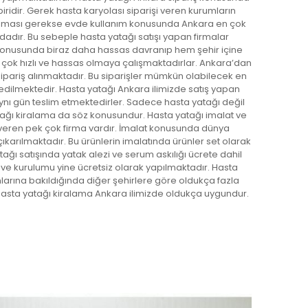
biridir. Gerek hasta karyolası siparişi veren kurumların
nması gerekse evde kullanım konusunda Ankara en çok
sındadır. Bu sebeple hasta yatağı satışı yapan firmalar
konusunda biraz daha hassas davranıp hem şehir içine
e çok hızlı ve hassas olmaya çalışmaktadırlar. Ankara’dan
ipariş alınmaktadır. Bu siparişler mümkün olabilecek en
edilmektedir. Hasta yatağı Ankara ilimizde satış yapan
i aynı gün teslim etmektedirler. Sadece hasta yatağı değil
atağı kiralama da söz konusundur. Hasta yatağı imalat ve
 veren pek çok firma vardır. İmalat konusunda dünya
ıkarılmaktadır. Bu ürünlerin imalatında ürünler set olarak
ağı satışında yatak alezi ve serum askılığı ücrete dahil
 ve kurulumu yine ücretsiz olarak yapılmaktadır. Hasta
larına bakıldığında diğer şehirlere göre oldukça fazla
hasta yatağı kiralama Ankara ilimizde oldukça uygundur.