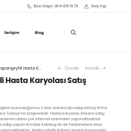
Bize Ulaşın: 0541 615 19 79
Giriş Yap
İletişim
Blog
Yeniyapanşeyhli Hasta Karyolası Satış Kiralama Fiyatı
Önceki
Sonraki
 Hasta Karyolası Satış
tağının bulunduğumuz il olan Ankara’da satışı birkaç firma
ra Türkiye’nin başkentidir. Hasta karyolası Ankara satışı
tanıtımını daha çok internet üzerinden yapmaktadırlar.
 satışı yapan firmalar katalog ile de hastanelere veya
a yapmaktadırlar. Hasta yatağı Ankara sipariş konusunda