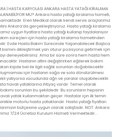
RA | HASTA KARYOLASI ANKARA HASTA YATAĞI KİRALAMA
LANABİLİYOR MU? Ankara hasta yatağı kiralama hizmeti,
amaktadır. Eren Medikal olarak kendi servis araçlarımız
etini Ankara’da gerçekleştiriyoruz. Hasta yatağı kiralama
amız uygun fiyatlara hasta yatağı kullanıp faydalanıyor
bakım süreçleri için hasta yatağı kiralama hizmetinden
lir. Evde Hasta Bakım Sürecinde Yaşanabilecek Başlıca
rt kısmını dikleştirmek yarı oturur pozisyona getirmek için
ayı deneyebilirsiniz. Ama bir süre sonra hem hasta hem
nacaktır. Hastanın altını değiştirirken eğilerek bakım
 kişide bel ile ilgili sağlık sorunları doğabilecektir.
luşmaması için hastanın sağa ve sola döndürülmesi
ekli yatıyorsa vücudunda ağrı ve yaralar oluşabilecektir.
asta havalı yataklarına ihtiyaç vardır. Temel olarak
bakımı sorunları bu şekildedir. Bu sorunların hepsinin
valı yatak kullanmaktan geçer. Hastalar için ilk temin
nlikle motorlu hasta yataklarıdır. Hasta yatağı fiyatları
arımızın bütçesine uygun olarak satıştadır. NOT: Ankara
erimiz 7/24 Ücretsiz Kurulum Hizmeti Vermektedir…