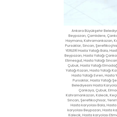
Ankara Büyükşehir Belediyes
Beypazarı, Çamlıdere, Çanka
Haymana, Kahramankazan, Kalec
Pursaklar, Sincan, Şereflikoçh
YERLERİ Hasta Yatağı Bala, Has
Beypazarı, Hasta Yatağı Çankay
Etimesgut, Hasta Yatağı Sincan
Çubuk, Hasta Yatağı Elmadağ
Yatağı Kazan, Hasta Yatağı Kı
Hasta Yatağı Evren, Hasta 
Pursaklar, Hasta Yatağı Şe
Belediyesini Hasta Karyolas
Çankaya, Çubuk, Elmad
Kahramankazan, Kalecik, Keçiö
Sincan, Şereflikoçhisar, Yeni
Hasta karyolası Bala, Hasta
karyolası Beypazarı, Hasta ka
Kalecik, Hasta karyolası Etim