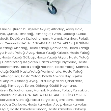
ini oluşturan bu ilçeler: Akyurt, Altındağ, Ayaş, Balâ,
ya, Çubuk, Elmadağ, Etimesgut, Evren, Gölbaşı, Güdül,
ik, Keçiören, Kızılcahamam, Mamak, Nallıhan, Polatlı,
isar, Yenimahalle’ dir. ANKARA HASTA YATAKLARI | TESLİMAT
ta Yatağı Altındağ, Hasta Yatağı Çamlıdere, Hasta Yatağı
a, Hasta Yatağı Ayaş, Hasta Yatağı Kalecik, Hasta Yatağı
, Hasta Yatağı Gölbaşı, Hasta Yatağı Akyurt, Hasta Yatağı
, Hasta Yatağı Keçiören, Hasta Yatağı Haymana, Hasta
zılcahamam, Hasta Yatağı Nallıhan, Hasta Yatağı Mamak,
Yatağı Güdül, Hasta Yatağı Yenimahalle, Hasta Yatağı
reflikoçhisar, Hasta Yatağı Polatlı Ankara Büyükşehir
ı Akyurt, Altındağ, Ayaş, Balâ, Beypazarı, Çamlıdere,
ağ, Etimesgut, Evren, Gölbaşı, Güdül, Haymana,
ren, Kızılcahamam, Mamak, Nallıhan, Polatlı, Pursaklar,
mahalle’ dir. ANKARA HASTA YATAKLARI | TESLİMAT YERLERİ
 karyolası Altındağ, Hasta karyolası Çamlıdere, Hasta
ryolası Çankaya, Hasta karyolası Ayaş, Hasta karyolası
esgut, Hasta karyolası Sincan, Hasta karyolası Gölbaşı,