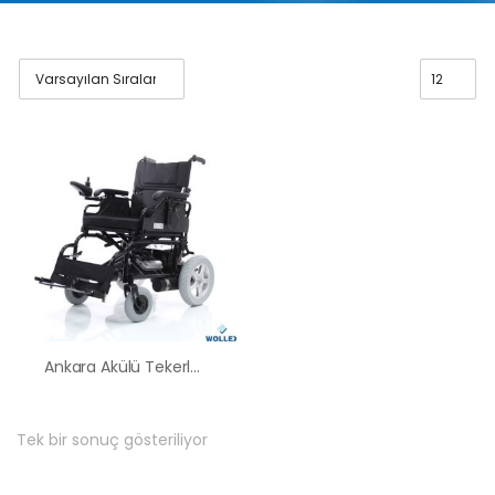
Ankara Akülü Tekerlekli Sandalye Satış Kiralama Fiyatları
Tek bir sonuç gösteriliyor
HK-60 – 2
MOTORLU
ABS